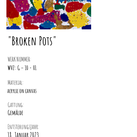
"Broken Pots"
WERK NUMMER:
WVZ: G – 10 - 01
Material:
acrylic on canvas
Gattung:
Gemälde
Entstehungsjahr:
18. Januar 2023