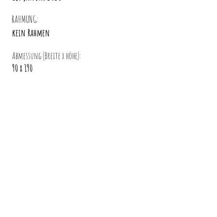
RAHMUNG:
kein Rahmen
Abmessung (Breite x höhe):
90 x 190
WERK UNVERBINDLICH ANFRAGEN >
*Bitte mit angabe der werknummer
©2023 All rights reserved by Santi Art.works.
Proudly created by
ANÍCE.STUDIO